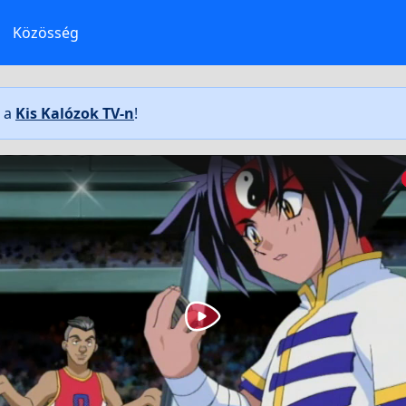
Közösség
t a
Kis Kalózok TV-n
!