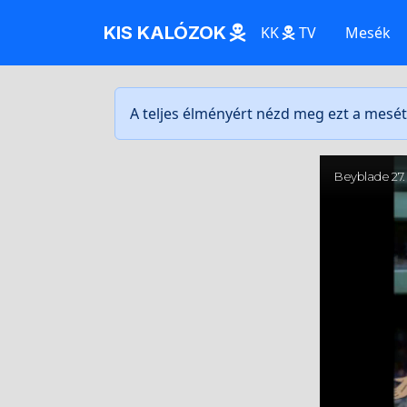
KIS KALÓZOK
KK
TV
Mesék
A teljes élményért nézd meg ezt a mesé