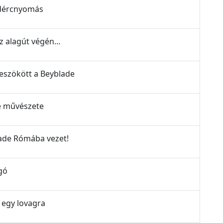
lidércnyomás
az alagút végén…
beszökött a Beyblade
de művészete
lade Rómába vezet!
gó
 egy lovagra