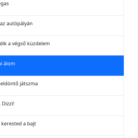
egas
 az autópályán
ődik a végső küzdelem
ai álom
 eldöntő játszma
 Dizzi!
 kerested a bajt