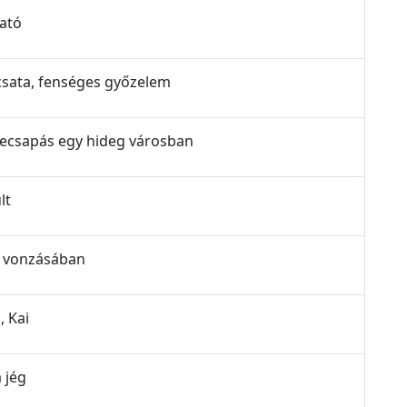
vató
 csata, fenséges győzelem
szecsapás egy hideg városban
lt
ég vonzásában
, Kai
 jég