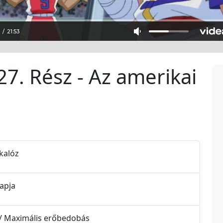
27. Rész - Az amerikai
-kalóz
napja
x / Maximális erőbedobás