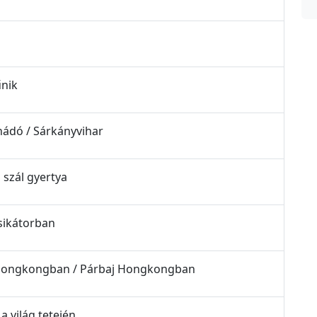
űnik
nádó / Sárkányvihar
 szál gyertya
 sikátorban
ta Hongkongban / Párbaj Hongkongban
a világ tetején