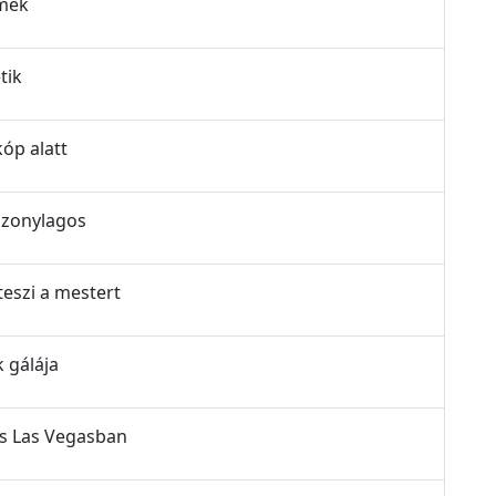
lmek
tik
kóp alatt
iszonylagos
teszi a mestert
k gálája
ás Las Vegasban