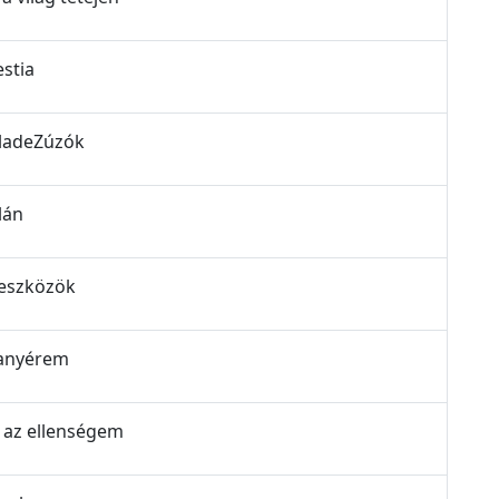
estia
BladeZúzók
lán
 eszközök
aranyérem
m az ellenségem