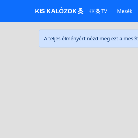
KIS KALÓZOK
KK
TV
Mesék
A teljes élményért nézd meg ezt a mesé