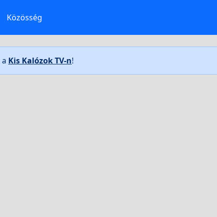
Közösség
t a
Kis Kalózok TV-n
!