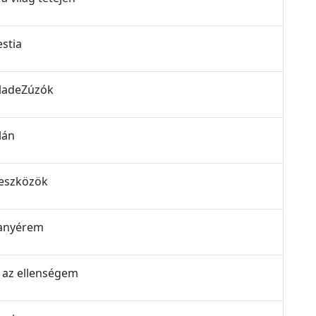
estia
BladeZúzók
lán
 eszközök
aranyérem
m az ellenségem