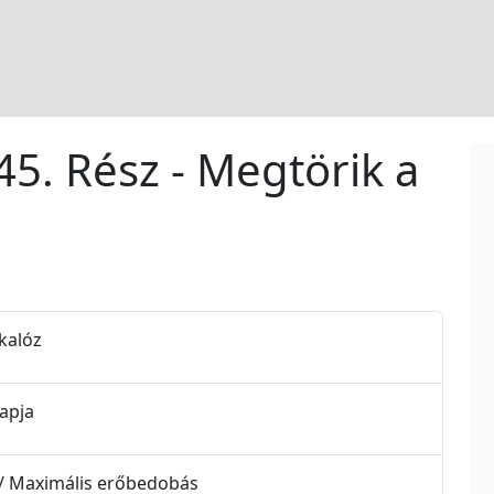
45. Rész - Megtörik a
-kalóz
napja
x / Maximális erőbedobás