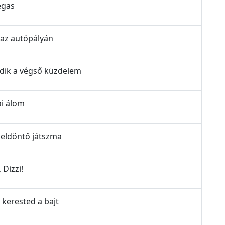
egas
 az autópályán
ődik a végső küzdelem
ai álom
 eldöntő játszma
 Dizzi!
 kerested a bajt