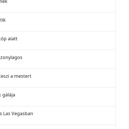
lmek
tik
kóp alatt
iszonylagos
teszi a mestert
k gálája
ás Las Vegasban