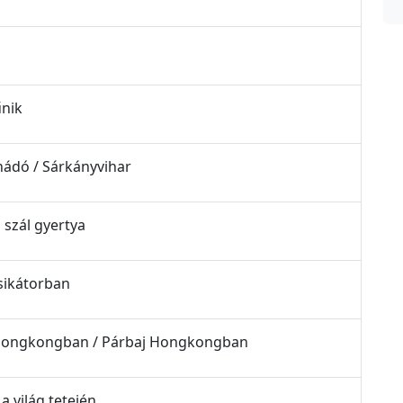
űnik
nádó / Sárkányvihar
 szál gyertya
 sikátorban
ta Hongkongban / Párbaj Hongkongban
a világ tetején