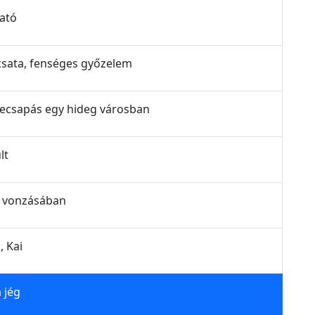
vató
 csata, fenséges győzelem
szecsapás egy hideg városban
lt
ég vonzásában
, Kai
 jég