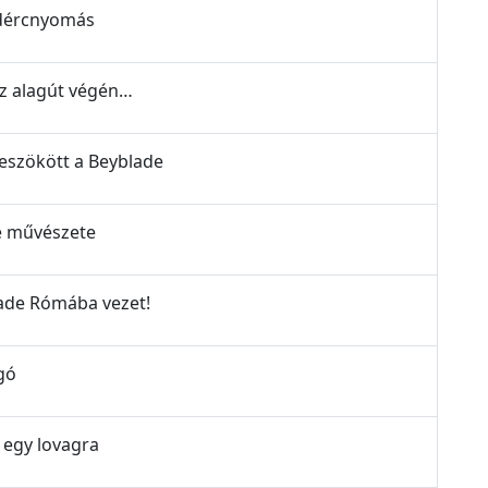
lidércnyomás
az alagút végén…
beszökött a Beyblade
de művészete
lade Rómába vezet!
gó
 egy lovagra