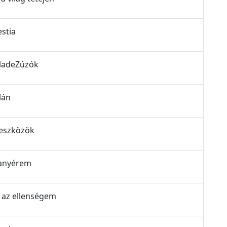
estia
BladeZúzók
lán
 eszközök
aranyérem
m az ellenségem