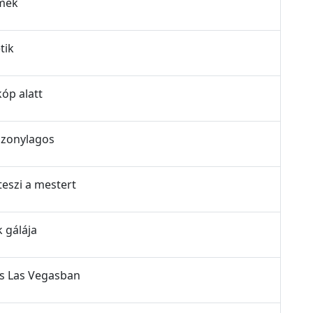
lmek
tik
kóp alatt
iszonylagos
teszi a mestert
k gálája
ás Las Vegasban