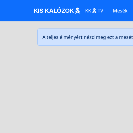
KIS KALÓZOK
KK
TV
Mesék
A teljes élményért nézd meg ezt a mesé