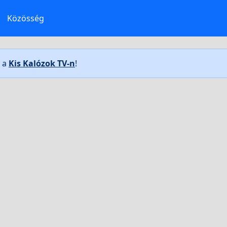
Közösség
t a
Kis Kalózok TV-n
!