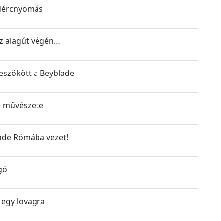
lidércnyomás
az alagút végén…
beszökött a Beyblade
de művészete
lade Rómába vezet!
gó
 egy lovagra