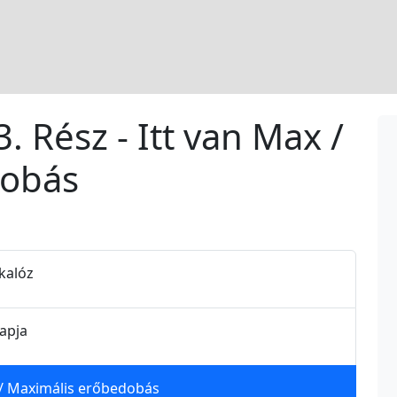
. Rész - Itt van Max /
dobás
-kalóz
napja
x / Maximális erőbedobás