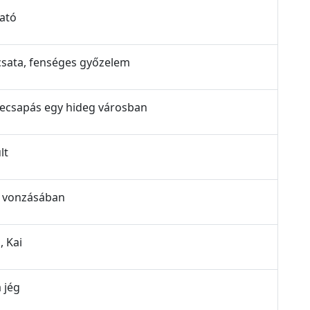
vató
 csata, fenséges győzelem
szecsapás egy hideg városban
lt
ég vonzásában
, Kai
 jég