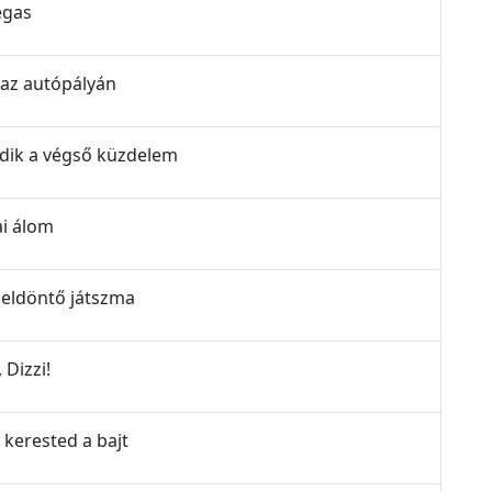
egas
 az autópályán
ődik a végső küzdelem
ai álom
 eldöntő játszma
 Dizzi!
 kerested a bajt