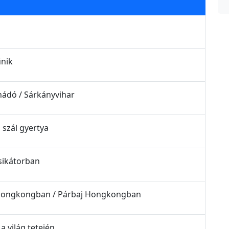
űnik
nádó / Sárkányvihar
 szál gyertya
 sikátorban
ta Hongkongban / Párbaj Hongkongban
a világ tetején