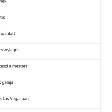
lmek
tik
kóp alatt
iszonylagos
teszi a mestert
k gálája
ás Las Vegasban