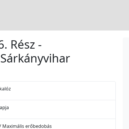
. Rész -
 Sárkányvihar
-kalóz
napja
x / Maximális erőbedobás