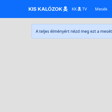
KIS KALÓZOK
KK
TV
Mesék
A teljes élményért nézd meg ezt a mesé