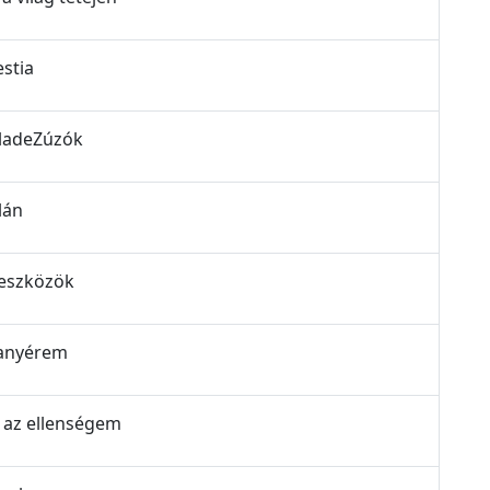
estia
BladeZúzók
lán
 eszközök
aranyérem
m az ellenségem