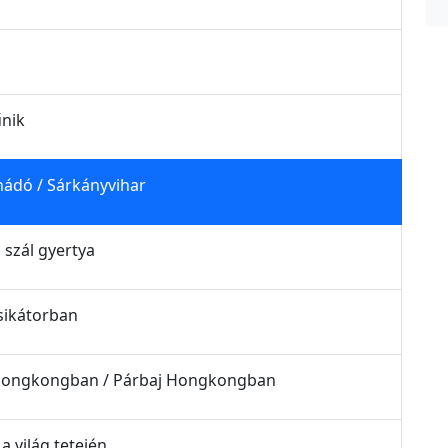
űnik
nádó / Sárkányvihar
 szál gyertya
 sikátorban
ta Hongkongban / Párbaj Hongkongban
a világ tetején