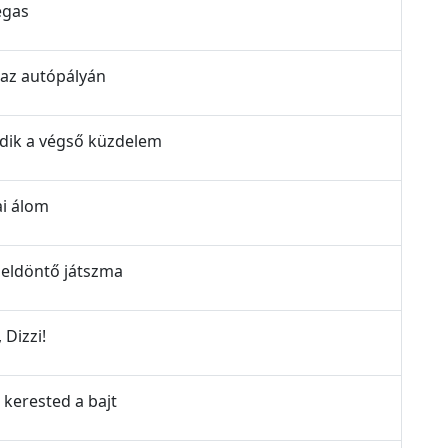
egas
 az autópályán
ődik a végső küzdelem
ai álom
 eldöntő játszma
 Dizzi!
 kerested a bajt