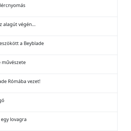
lidércnyomás
az alagút végén…
beszökött a Beyblade
de művészete
lade Rómába vezet!
gó
 egy lovagra