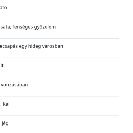
vató
 csata, fenséges győzelem
szecsapás egy hideg városban
lt
ég vonzásában
, Kai
 jég