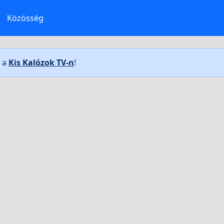
Közösség
t a
Kis Kalózok TV-n
!