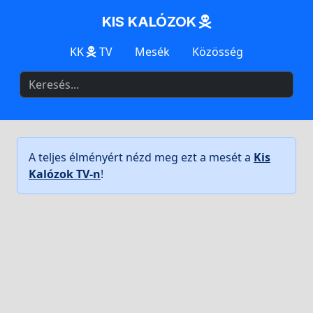
KIS KALÓZOK
KK
TV
Mesék
Közösség
A teljes élményért nézd meg ezt a mesét a
Kis
Kalózok TV-n
!