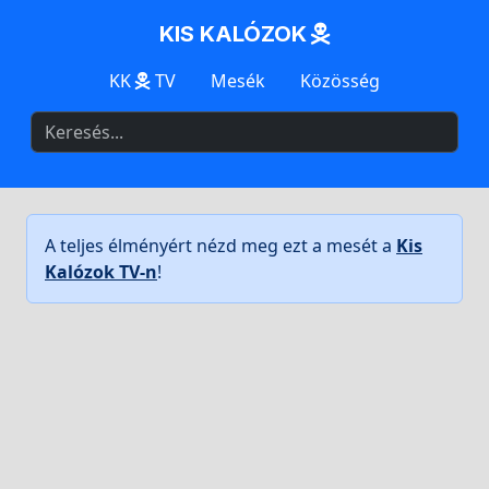
KIS KALÓZOK
KK
TV
Mesék
Közösség
A teljes élményért nézd meg ezt a mesét a
Kis
Kalózok TV-n
!