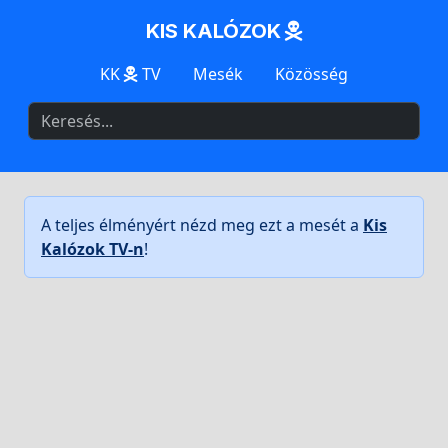
KIS KALÓZOK
KK
TV
Mesék
Közösség
A teljes élményért nézd meg ezt a mesét a
Kis
Kalózok TV-n
!