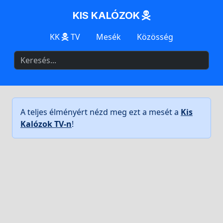
KIS KALÓZOK
KK
TV
Mesék
Közösség
A teljes élményért nézd meg ezt a mesét a
Kis
Kalózok TV-n
!