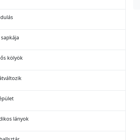
ndulás
d sapkája
csős kölyök
átváltozik
 épület
odikos lányok
ballsztár