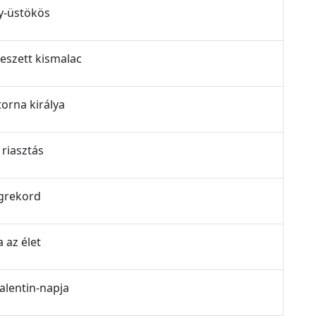
ly-üstökös
lveszett kismalac
torna királya
 riasztás
lágrekord
a az élet
Valentin-napja