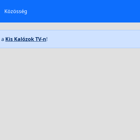
Közösség
t a
Kis Kalózok TV-n
!