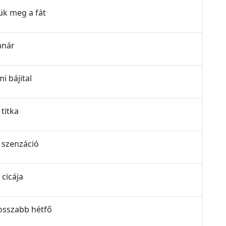
sük meg a fát
tanár
mi bájital
 titka
y szenzáció
 cicája
ghosszabb hétfő