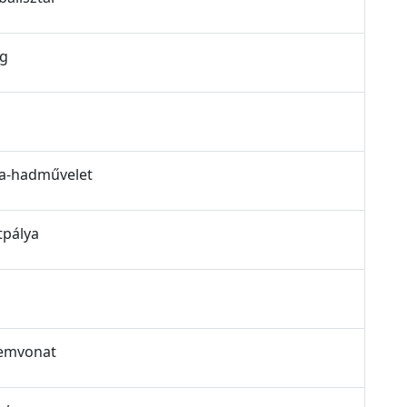
ég
zsa-hadművelet
rtpálya
llemvonat