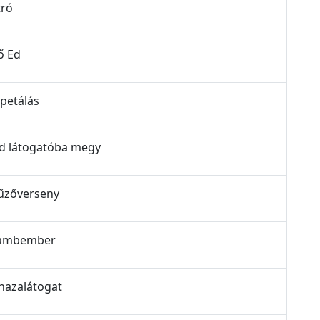
tró
ő Ed
epetálás
ald látogatóba megy
etűzőverseny
galambember
 hazalátogat