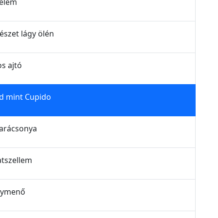
delem
mészet lágy ölén
os ajtó
old mint Cupido
 karácsonya
patszellem
agymenő