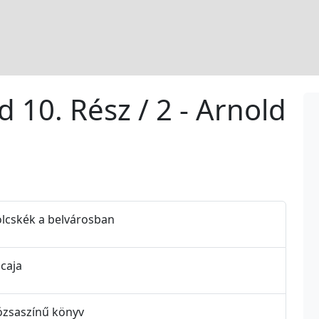
d 10. Rész / 2 - Arnold
mölcskék a belvárosban
icaja
 rózsaszínű könyv