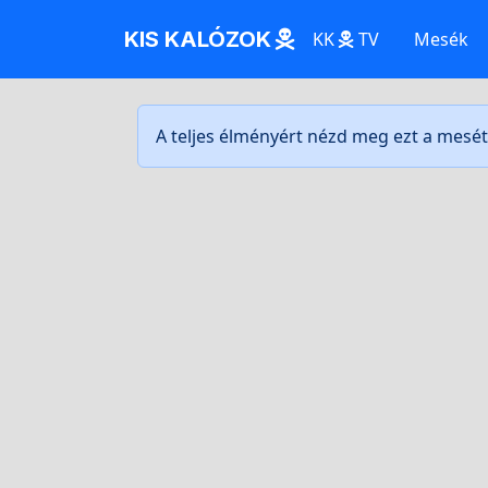
KIS KALÓZOK
KK
TV
Mesék
A teljes élményért nézd meg ezt a mesé