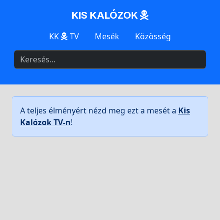
KIS KALÓZOK
KK
TV
Mesék
Közösség
A teljes élményért nézd meg ezt a mesét a
Kis
Kalózok TV-n
!