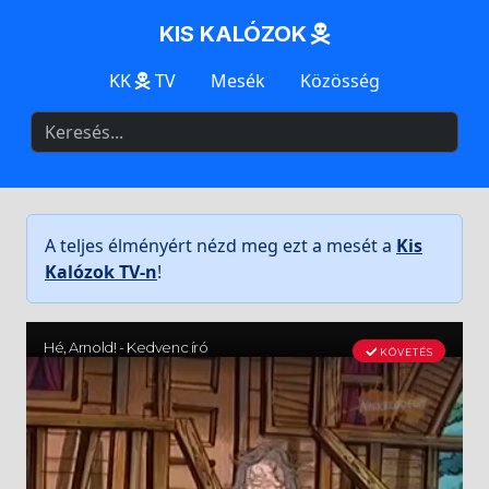
KIS KALÓZOK
KK
TV
Mesék
Közösség
A teljes élményért nézd meg ezt a mesét a
Kis
Kalózok TV-n
!