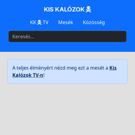
KIS KALÓZOK
KK
TV
Mesék
Közösség
A teljes élményért nézd meg ezt a mesét a
Kis
Kalózok TV-n
!