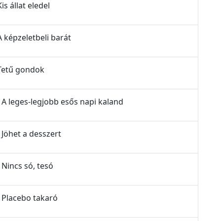
is állat eledel
A képzeletbeli barát
 Tetű gondok
- A leges-legjobb esős napi kaland
 Jöhet a desszert
 Nincs só, tesó
- Placebo takaró