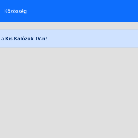
Közösség
t a
Kis Kalózok TV-n
!