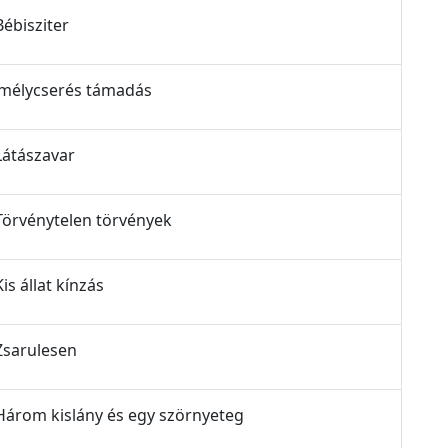
Bébisziter
zemélycserés támadás
Látászavar
 Törvénytelen törvények
is állat kínzás
 Zsarulesen
 Három kislány és egy szörnyeteg