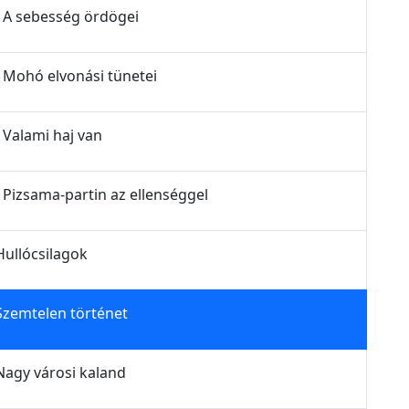
- A sebesség ördögei
- Mohó elvonási tünetei
 Valami haj van
- Pizsama-partin az ellenséggel
Hullócsilagok
 Szemtelen történet
 Nagy városi kaland