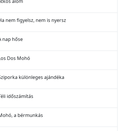
 Átkos álom
 Ha nem figyelsz, nem is nyersz
 A nap hőse
- Los Dos Mohó
 Sziporka különleges ajándéka
Téli időszámítás
- Mohó, a bérmunkás