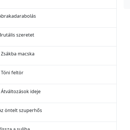
- Abrakadarabolás
Brutális szeretet
 - Zsákba macska
 Tóni feltör
 Átváltozások ideje
 Az öntelt szuperhős
Vissza a suliba