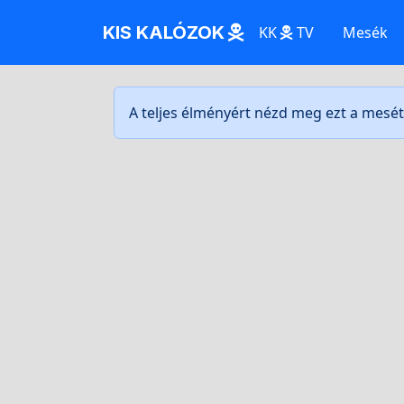
KIS KALÓZOK
KK
TV
Mesék
A teljes élményért nézd meg ezt a mesé