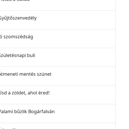
 Gyűjtőszenvedély
 Jó szomszédság
Születésnapi buli
- Átmeneti mentés szünet
Üsd a zöldet, ahol éred!
 Valami bűzlik Bogárfalván