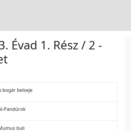
 Évad 1. Rész / 2 -
et
A bogár belseje
 Ál-Pandúrok
 Mumus buli