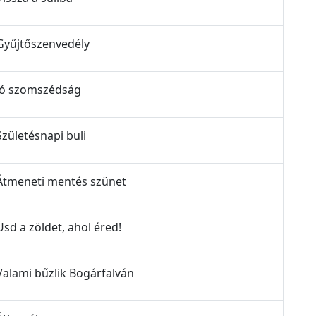
 Gyűjtőszenvedély
 Jó szomszédság
Születésnapi buli
- Átmeneti mentés szünet
Üsd a zöldet, ahol éred!
 Valami bűzlik Bogárfalván