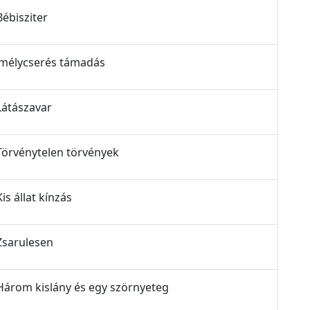
Bébisziter
zemélycserés támadás
Látászavar
 Törvénytelen törvények
is állat kínzás
 Zsarulesen
 Három kislány és egy szörnyeteg