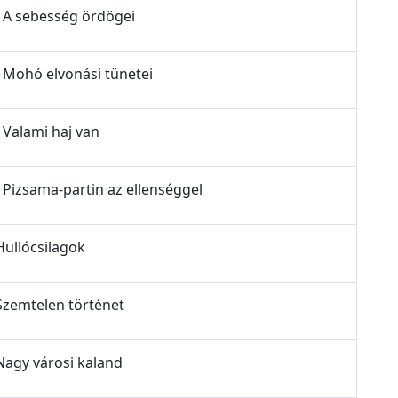
- A sebesség ördögei
- Mohó elvonási tünetei
 Valami haj van
- Pizsama-partin az ellenséggel
Hullócsilagok
 Szemtelen történet
 Nagy városi kaland