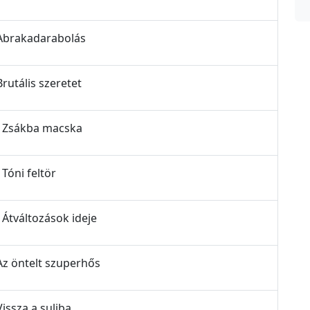
- Abrakadarabolás
Brutális szeretet
 - Zsákba macska
 Tóni feltör
 Átváltozások ideje
 Az öntelt szuperhős
Vissza a suliba