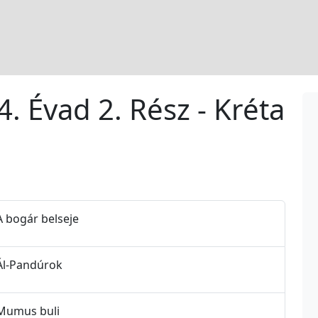
. Évad 2. Rész - Kréta
A bogár belseje
 Ál-Pandúrok
 Mumus buli