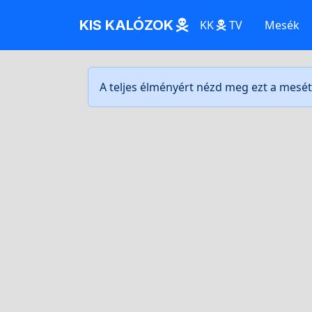
KIS KALÓZOK
KK
TV
Mesék
A teljes élményért nézd meg ezt a mesé