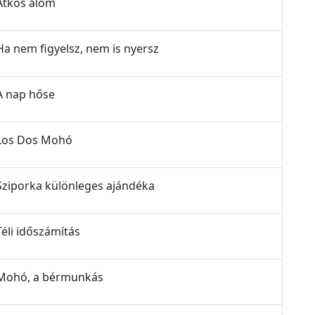
 Átkos álom
 Ha nem figyelsz, nem is nyersz
 A nap hőse
- Los Dos Mohó
 Sziporka különleges ajándéka
Téli időszámítás
- Mohó, a bérmunkás