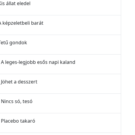
is állat eledel
A képzeletbeli barát
 Tetű gondok
- A leges-legjobb esős napi kaland
 Jöhet a desszert
 Nincs só, tesó
- Placebo takaró