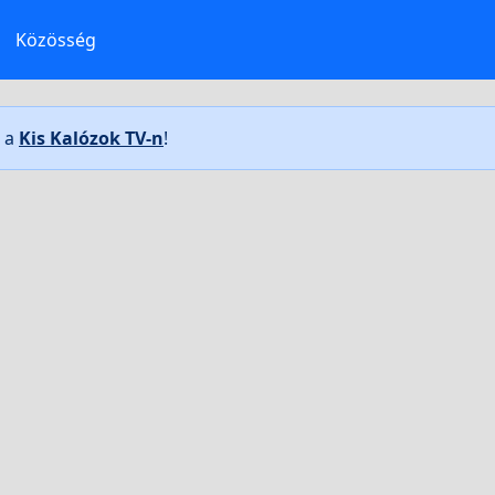
Közösség
t a
Kis Kalózok TV-n
!