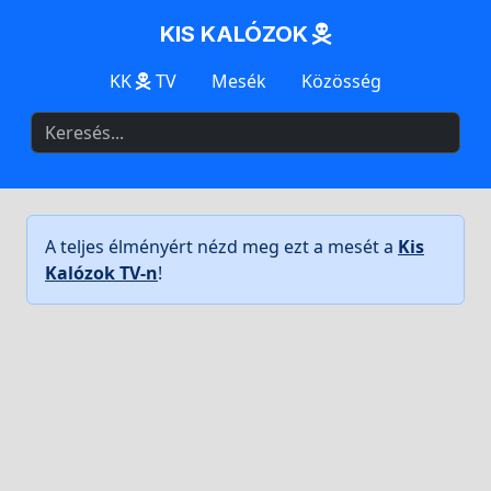
KIS KALÓZOK
KK
TV
Mesék
Közösség
A teljes élményért nézd meg ezt a mesét a
Kis
Kalózok TV-n
!