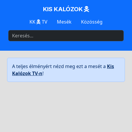
KIS KALÓZOK
KK
TV
Mesék
Közösség
A teljes élményért nézd meg ezt a mesét a
Kis
Kalózok TV-n
!