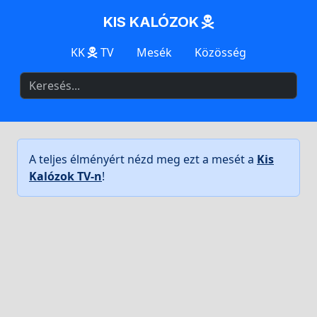
KIS KALÓZOK
KK
TV
Mesék
Közösség
A teljes élményért nézd meg ezt a mesét a
Kis
Kalózok TV-n
!