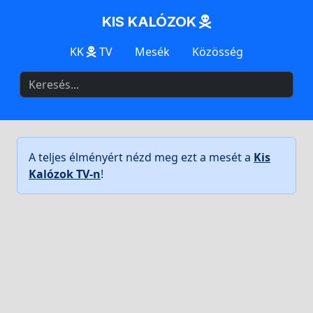
KIS KALÓZOK
KK
TV
Mesék
Közösség
A teljes élményért nézd meg ezt a mesét a
Kis
Kalózok TV-n
!