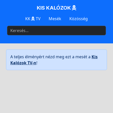
KIS KALÓZOK
KK
TV
Mesék
Közösség
A teljes élményért nézd meg ezt a mesét a
Kis
Kalózok TV-n
!