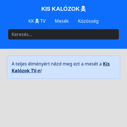
KIS KALÓZOK
KK
TV
Mesék
Közösség
A teljes élményért nézd meg ezt a mesét a
Kis
Kalózok TV-n
!