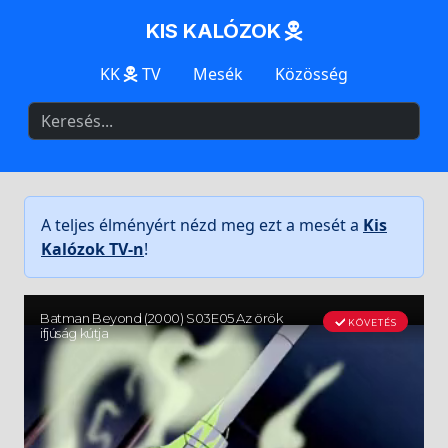
KIS KALÓZOK
KK
TV
Mesék
Közösség
A teljes élményért nézd meg ezt a mesét a
Kis
Kalózok TV-n
!