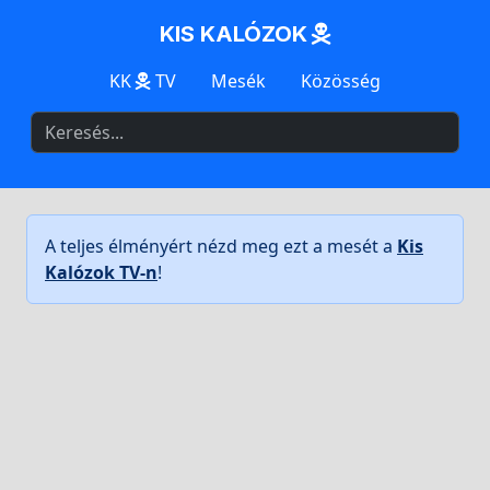
KIS KALÓZOK
KK
TV
Mesék
Közösség
A teljes élményért nézd meg ezt a mesét a
Kis
Kalózok TV-n
!