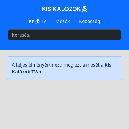
KIS KALÓZOK
KK
TV
Mesék
Közösség
A teljes élményért nézd meg ezt a mesét a
Kis
Kalózok TV-n
!