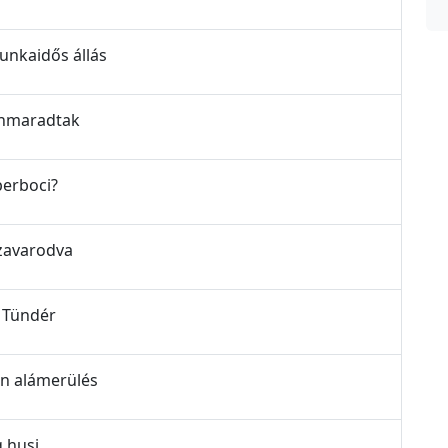
munkaidős állás
benmaradtak
uperboci?
ezavarodva
y Tündér
len alámerülés
g husi