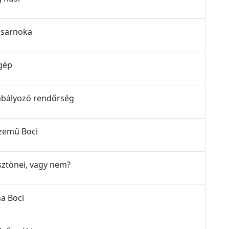
i zsarnoka
őgép
szabályozó rendőrség
yszemű Boci
 ösztönei, vagy nem?
na Boci