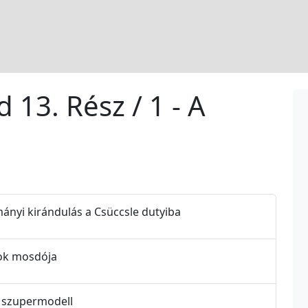
d 13. Rész / 1 - A
lmányi kirándulás a Csüccsle dutyiba
nyok mosdója
 a szupermodell