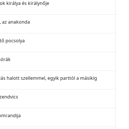
tok királya és királynője
es, az anakonda
vető pocsolya
ánórák
adás halott szellemmel, egyik parttól a másikig
szendvics
álomrandija