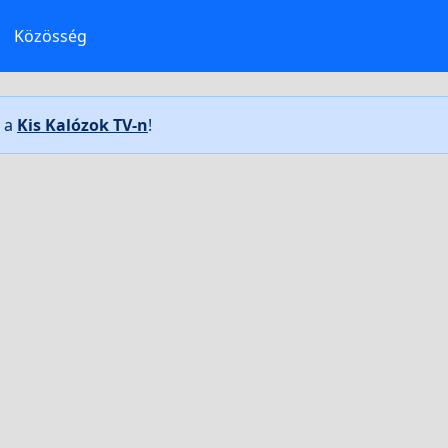
Közösség
t a
Kis Kalózok TV-n
!