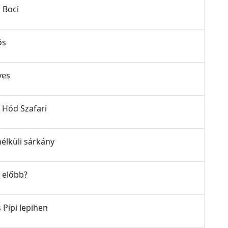
ó Boci
ös
yes
ly Hód Szafari
tnélküli sárkány
t előbb?
s Pipi lepihen