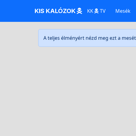
KIS KALÓZOK
KK
TV
Mesék
A teljes élményért nézd meg ezt a mesé