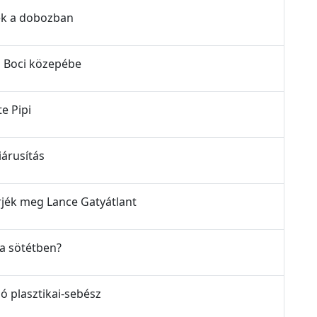
ndék a dobozban
ás Boci közepébe
te Pipi
kiárusítás
merjék meg Lance Gatyátlant
l a sötétben?
aló plasztikai-sebész