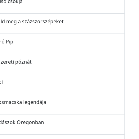
első csókja
csold meg a százszorszépeket
ró Pipi
 szereti póznát
ci
laposmacska legendája
jvadászok Oregonban