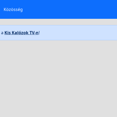
Közösség
t a
Kis Kalózok TV-n
!