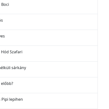
ó Boci
ös
yes
ly Hód Szafari
tnélküli sárkány
t előbb?
s Pipi lepihen