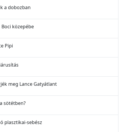
ndék a dobozban
ás Boci közepébe
te Pipi
kiárusítás
merjék meg Lance Gatyátlant
l a sötétben?
aló plasztikai-sebész