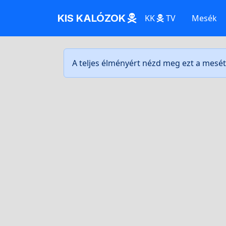
KIS KALÓZOK
KK
TV
Mesék
A teljes élményért nézd meg ezt a mesé