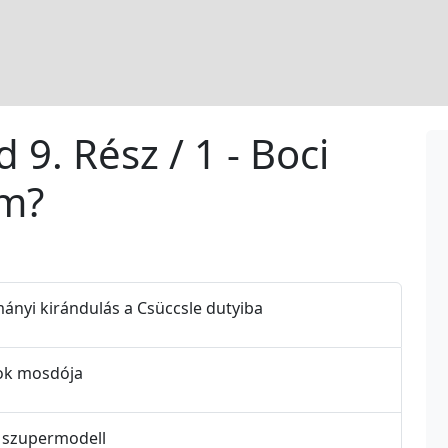
d 9. Rész / 1 - Boci
em?
lmányi kirándulás a Csüccsle dutyiba
nyok mosdója
 a szupermodell