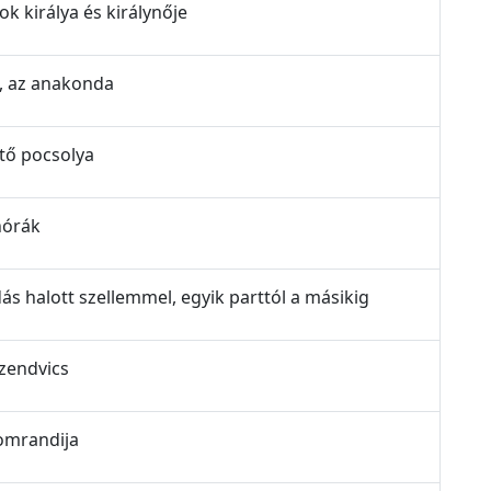
tok királya és királynője
es, az anakonda
vető pocsolya
ánórák
adás halott szellemmel, egyik parttól a másikig
szendvics
álomrandija