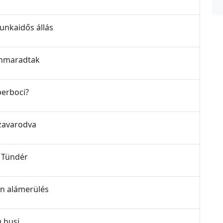
munkaidős állás
benmaradtak
uperboci?
ezavarodva
y Tündér
len alámerülés
g husi