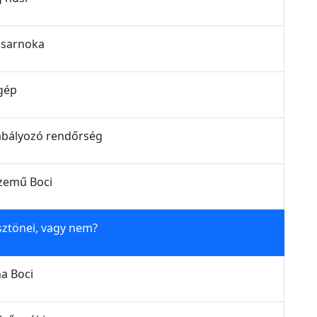
i zsarnoka
őgép
szabályozó rendőrség
yszemű Boci
 ösztönei, vagy nem?
na Boci