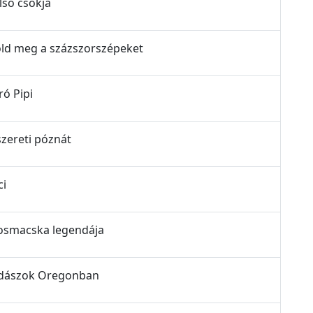
első csókja
csold meg a százszorszépeket
ró Pipi
 szereti póznát
ci
laposmacska legendája
jvadászok Oregonban