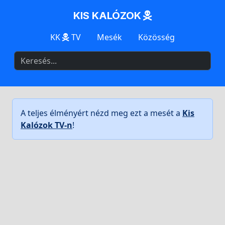
KIS KALÓZOK
KK
TV
Mesék
Közösség
A teljes élményért nézd meg ezt a mesét a
Kis
Kalózok TV-n
!