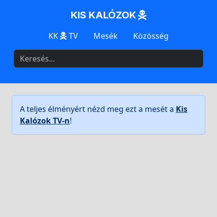
KIS KALÓZOK
KK
TV
Mesék
Közösség
A teljes élményért nézd meg ezt a mesét a
Kis
Kalózok TV-n
!