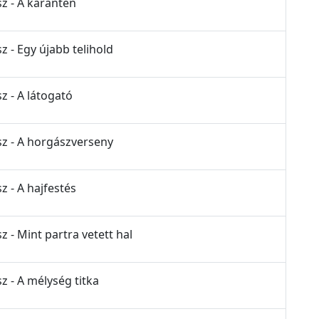
sz - A karantén
z - Egy újabb telihold
z - A látogató
sz - A horgászverseny
z - A hajfestés
z - Mint partra vetett hal
z - A mélység titka