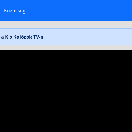
Közösség
t a
Kis Kalózok TV-n
!