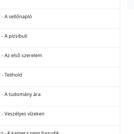
 - A sellőnapló
- A pizsibuli
 - Az első szerelem
 - Telihold
z - A tudomány ára
 - Veszélyes vízeken
ész - A kamera nem hazudik