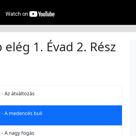
 elég 1. Évad 2. Rész
 - Az átváltozás
z - A medencés buli
z - A nagy fogás