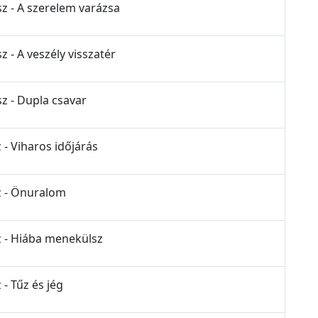
sz - A szerelem varázsa
z - A veszély visszatér
sz - Dupla csavar
 - Viharos időjárás
sz - Önuralom
z - Hiába menekülsz
 - Tűz és jég