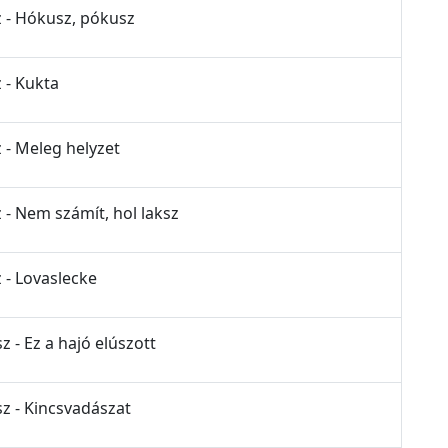
z - Hókusz, pókusz
 - Kukta
 - Meleg helyzet
 - Nem számít, hol laksz
 - Lovaslecke
z - Ez a hajó elúszott
sz - Kincsvadászat