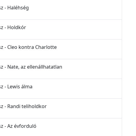
sz - Haléhség
sz - Holdkór
z - Cleo kontra Charlotte
z - Nate, az ellenállhatatlan
sz - Lewis álma
z - Randi teliholdkor
z - Az évforduló