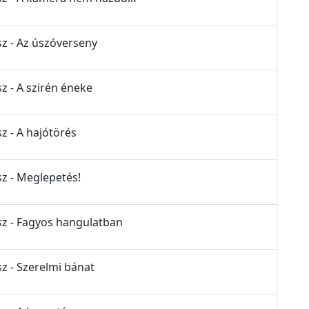
sz - Az úszóverseny
z - A szirén éneke
z - A hajótörés
sz - Meglepetés!
ész - Fagyos hangulatban
sz - Szerelmi bánat