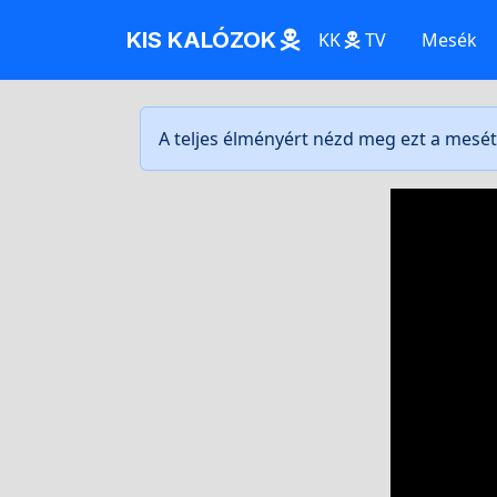
KIS KALÓZOK
KK
TV
Mesék
A teljes élményért nézd meg ezt a mesé