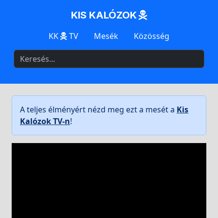
KIS KALÓZOK
KK
TV
Mesék
Közösség
A teljes élményért nézd meg ezt a mesét a
Kis
Kalózok TV-n
!