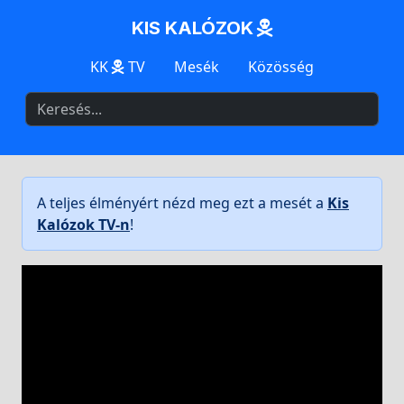
KIS KALÓZOK
KK
TV
Mesék
Közösség
A teljes élményért nézd meg ezt a mesét a
Kis
Kalózok TV-n
!