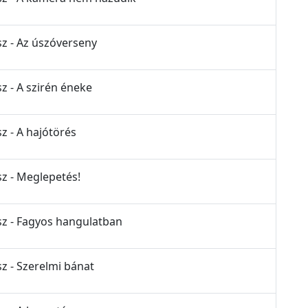
sz - Az úszóverseny
z - A szirén éneke
z - A hajótörés
sz - Meglepetés!
ész - Fagyos hangulatban
sz - Szerelmi bánat