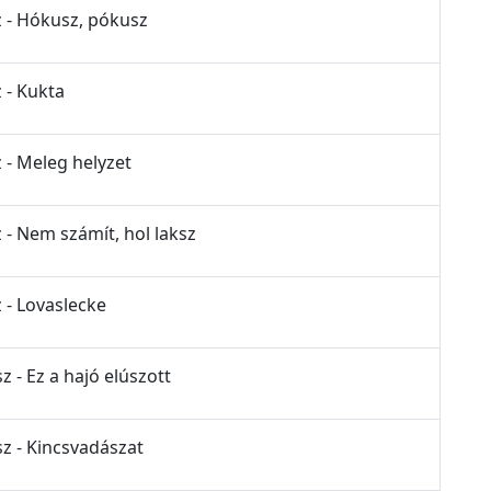
z - Hókusz, pókusz
 - Kukta
 - Meleg helyzet
 - Nem számít, hol laksz
 - Lovaslecke
z - Ez a hajó elúszott
sz - Kincsvadászat