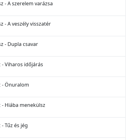
sz - A szerelem varázsa
z - A veszély visszatér
sz - Dupla csavar
 - Viharos időjárás
sz - Önuralom
z - Hiába menekülsz
 - Tűz és jég