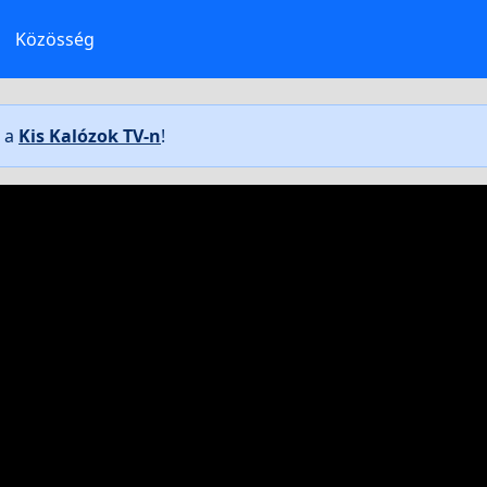
Közösség
t a
Kis Kalózok TV-n
!