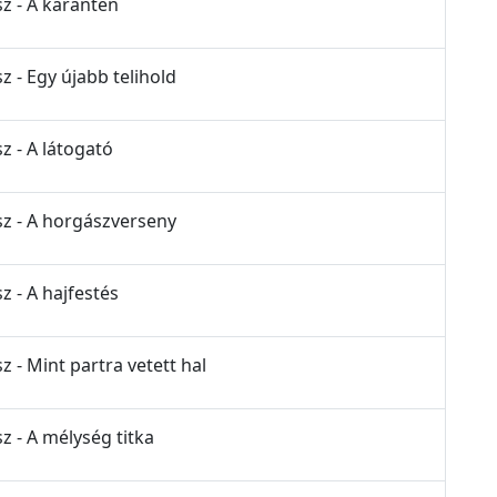
sz - A karantén
z - Egy újabb telihold
z - A látogató
sz - A horgászverseny
z - A hajfestés
z - Mint partra vetett hal
z - A mélység titka