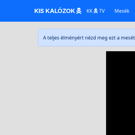
KIS KALÓZOK
KK
TV
Mesék
A teljes élményért nézd meg ezt a mesé