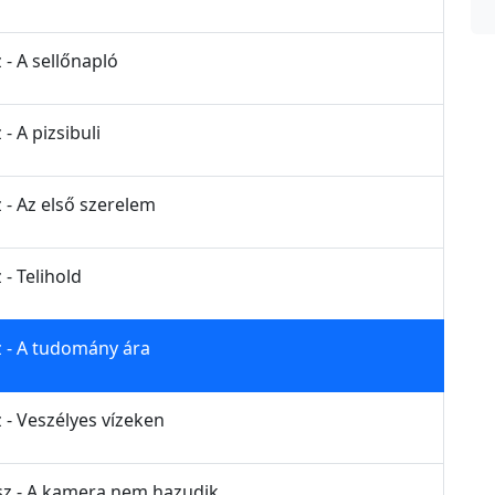
 - A sellőnapló
- A pizsibuli
 - Az első szerelem
 - Telihold
z - A tudomány ára
 - Veszélyes vízeken
ész - A kamera nem hazudik