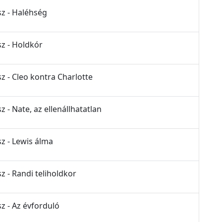
sz - Haléhség
sz - Holdkór
z - Cleo kontra Charlotte
z - Nate, az ellenállhatatlan
sz - Lewis álma
z - Randi teliholdkor
z - Az évforduló