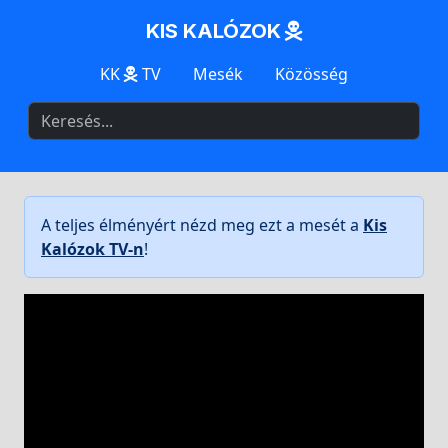
KIS KALÓZOK
KK
TV
Mesék
Közösség
A teljes élményért nézd meg ezt a mesét a
Kis
Kalózok TV-n
!