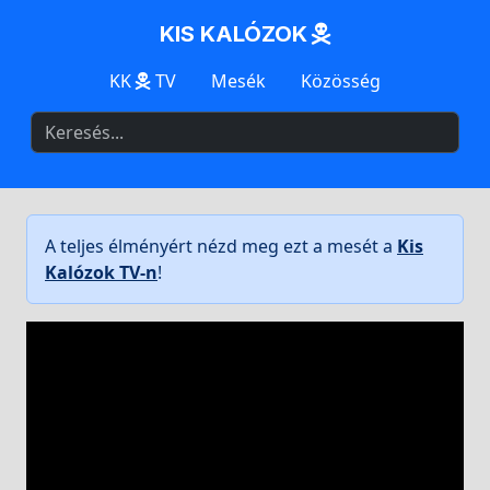
KIS KALÓZOK
KK
TV
Mesék
Közösség
A teljes élményért nézd meg ezt a mesét a
Kis
Kalózok TV-n
!