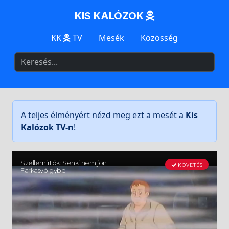
KIS KALÓZOK
KK
TV
Mesék
Közösség
A teljes élményért nézd meg ezt a mesét a
Kis
Kalózok TV-n
!