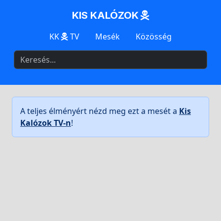
KIS KALÓZOK
KK
TV
Mesék
Közösség
A teljes élményért nézd meg ezt a mesét a
Kis
Kalózok TV-n
!