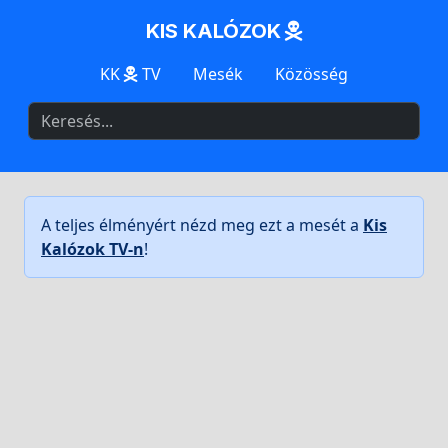
KIS KALÓZOK
KK
TV
Mesék
Közösség
A teljes élményért nézd meg ezt a mesét a
Kis
Kalózok TV-n
!