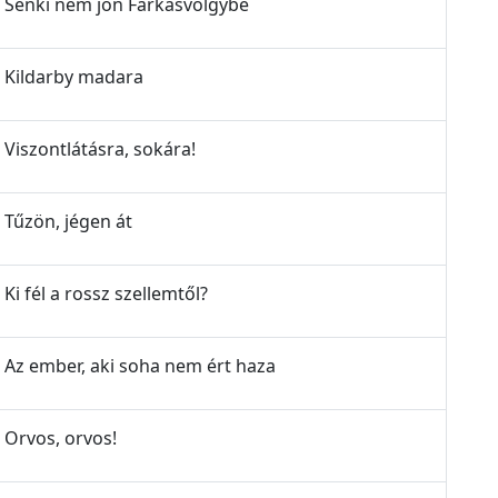
 - Senki nem jön Farkasvölgybe
 - Kildarby madara
- Viszontlátásra, sokára!
- Tűzön, jégen át
 Ki fél a rossz szellemtől?
 - Az ember, aki soha nem ért haza
- Orvos, orvos!