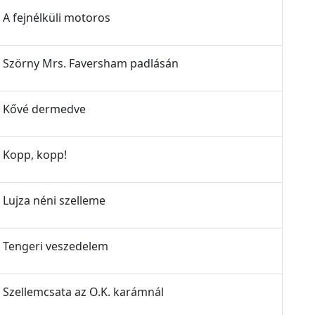
- A fejnélküli motoros
z - Szörny Mrs. Faversham padlásán
z - Kővé dermedve
- Kopp, kopp!
- Lujza néni szelleme
 - Tengeri veszedelem
 - Szellemcsata az O.K. karámnál