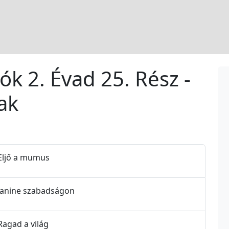
tók 2. Évad 25. Rész -
ak
- Eljő a mumus
- Janine szabadságon
 Ragad a világ