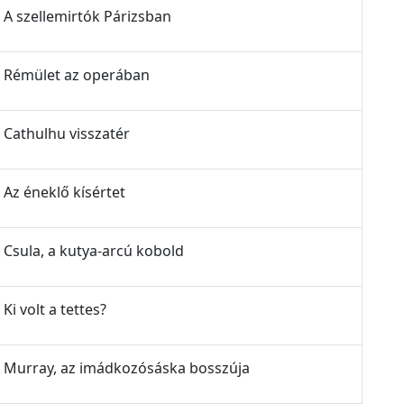
- A szellemirtók Párizsban
z - Rémület az operában
- Cathulhu visszatér
- Az éneklő kísértet
- Csula, a kutya-arcú kobold
Ki volt a tettes?
z - Murray, az imádkozósáska bosszúja