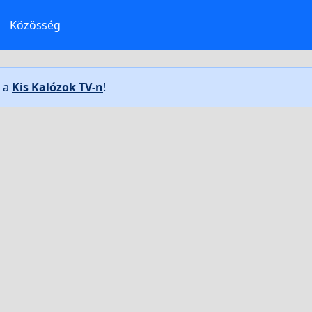
Közösség
t a
Kis Kalózok TV-n
!