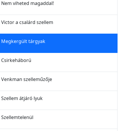
z - Nem viheted magaddal!
- Victor a csalárd szellem
 - Megkergült tárgyak
 - Csirkeháború
z - Venkman szelleműzője
- Szellem átjáró lyuk
- Szellemtelenül