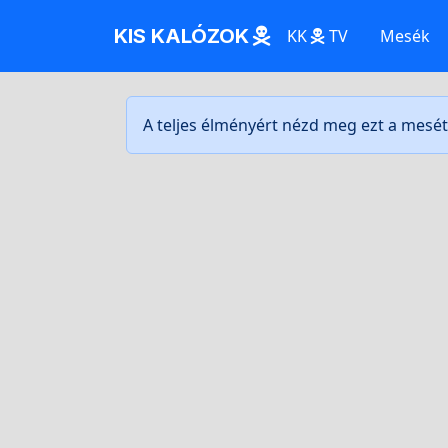
KIS KALÓZOK
KK
TV
Mesék
A teljes élményért nézd meg ezt a mesé