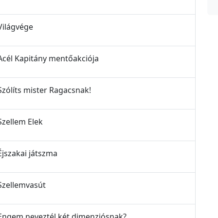
 Világvége
- Acél Kapitány mentőakciója
 Szólíts mister Ragacsnak!
 Szellem Elek
 Éjszakai játszma
 Szellemvasút
 - Engem neveztél két dimenziósnak?