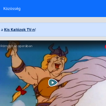
Közösség
t a
Kis Kalózok TV-n
!