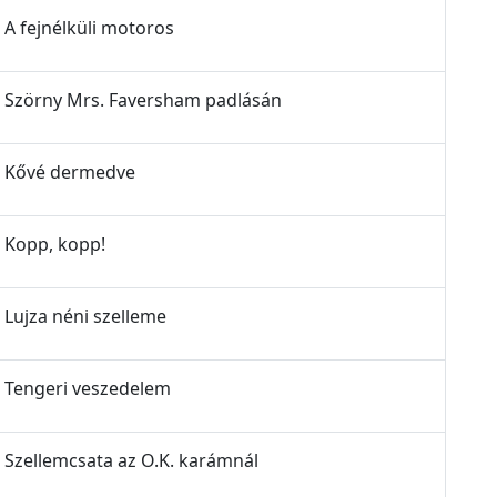
- A fejnélküli motoros
z - Szörny Mrs. Faversham padlásán
z - Kővé dermedve
- Kopp, kopp!
- Lujza néni szelleme
 - Tengeri veszedelem
 - Szellemcsata az O.K. karámnál