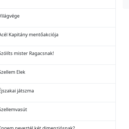
 Világvége
- Acél Kapitány mentőakciója
 Szólíts mister Ragacsnak!
 Szellem Elek
 Éjszakai játszma
 Szellemvasút
 - Engem neveztél két dimenziósnak?