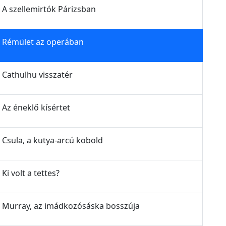
- A szellemirtók Párizsban
z - Rémület az operában
- Cathulhu visszatér
- Az éneklő kísértet
- Csula, a kutya-arcú kobold
Ki volt a tettes?
z - Murray, az imádkozósáska bosszúja