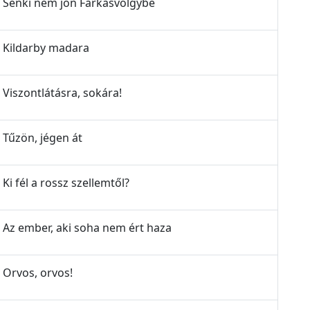
 - Senki nem jön Farkasvölgybe
 - Kildarby madara
- Viszontlátásra, sokára!
- Tűzön, jégen át
 Ki fél a rossz szellemtől?
 - Az ember, aki soha nem ért haza
- Orvos, orvos!