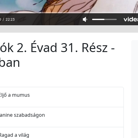
tók 2. Évad 31. Rész -
ában
- Eljő a mumus
- Janine szabadságon
 Ragad a világ