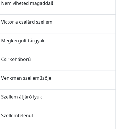
z - Nem viheted magaddal!
- Victor a csalárd szellem
 - Megkergült tárgyak
 - Csirkeháború
z - Venkman szelleműzője
- Szellem átjáró lyuk
- Szellemtelenül