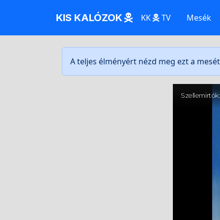
KIS KALÓZOK
KK
TV
Mesék
A teljes élményért nézd meg ezt a mesé