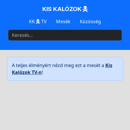
KIS KALÓZOK
KK
TV
Mesék
Közösség
A teljes élményért nézd meg ezt a mesét a
Kis
Kalózok TV-n
!