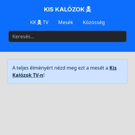
KIS KALÓZOK
KK
TV
Mesék
Közösség
A teljes élményért nézd meg ezt a mesét a
Kis
Kalózok TV-n
!