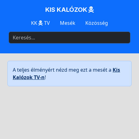
KIS KALÓZOK
KK
TV
Mesék
Közösség
A teljes élményért nézd meg ezt a mesét a
Kis
Kalózok TV-n
!