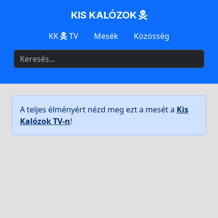
KIS KALÓZOK
KK
TV
Mesék
Közösség
A teljes élményért nézd meg ezt a mesét a
Kis
Kalózok TV-n
!