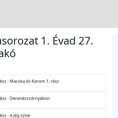
msorozat 1. Évad 27.
lakó
Rész - Macska és Karom 1. rész
 Rész - Denevérszárnyakon
sz - A jég szíve