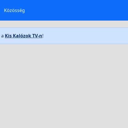
Közösség
t a
Kis Kalózok TV-n
!