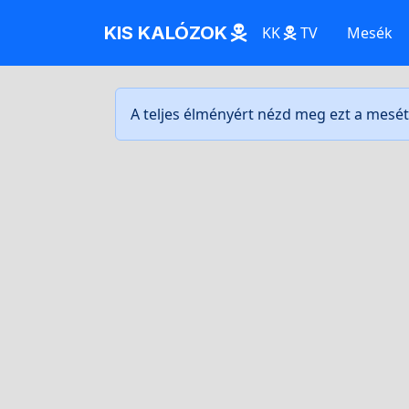
KIS KALÓZOK
KK
TV
Mesék
A teljes élményért nézd meg ezt a mesé