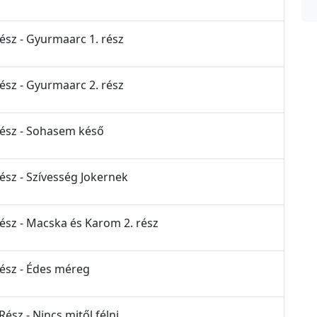
Rész - Gyurmaarc 1. rész
Rész - Gyurmaarc 2. rész
 Rész - Sohasem késő
Rész - Szívesség Jokernek
Rész - Macska és Karom 2. rész
Rész - Édes méreg
ész - Nincs mitől félni