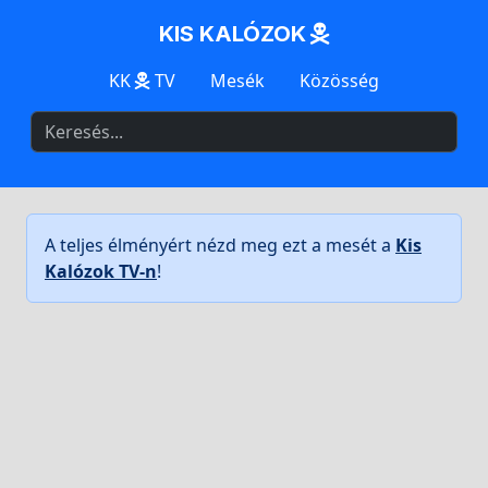
KIS KALÓZOK
KK
TV
Mesék
Közösség
A teljes élményért nézd meg ezt a mesét a
Kis
Kalózok TV-n
!