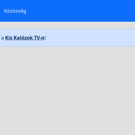
Közösség
t a
Kis Kalózok TV-n
!