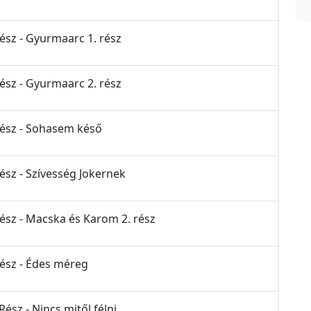
Rész - Gyurmaarc 1. rész
Rész - Gyurmaarc 2. rész
 Rész - Sohasem késő
Rész - Szívesség Jokernek
Rész - Macska és Karom 2. rész
Rész - Édes méreg
ész - Nincs mitől félni