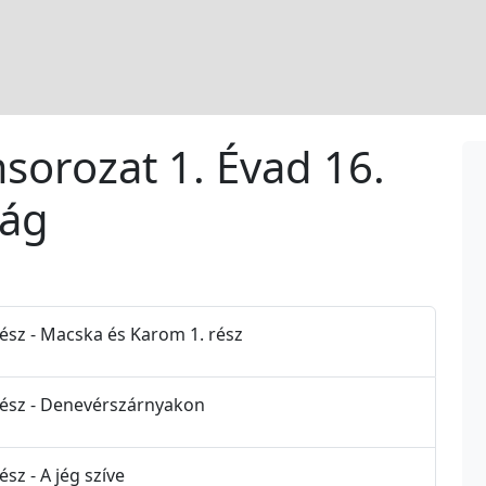
msorozat 1. Évad 16.
ság
Rész - Macska és Karom 1. rész
 Rész - Denevérszárnyakon
sz - A jég szíve