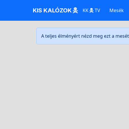
KIS KALÓZOK
KK
TV
Mesék
A teljes élményért nézd meg ezt a mesé