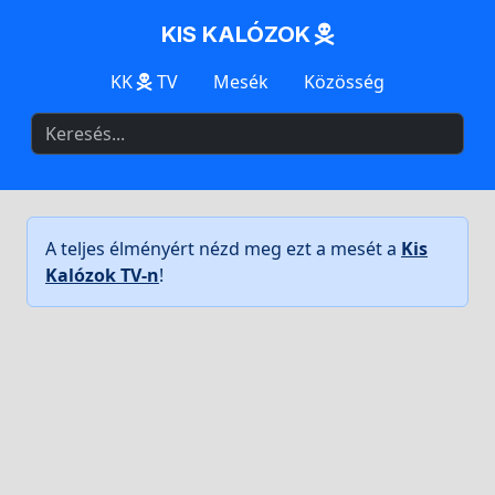
KIS KALÓZOK
KK
TV
Mesék
Közösség
A teljes élményért nézd meg ezt a mesét a
Kis
Kalózok TV-n
!