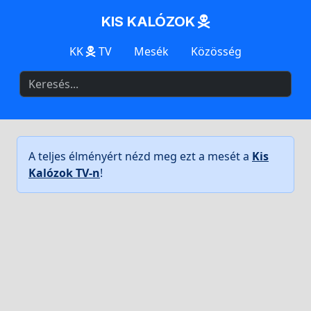
KIS KALÓZOK
KK
TV
Mesék
Közösség
A teljes élményért nézd meg ezt a mesét a
Kis
Kalózok TV-n
!