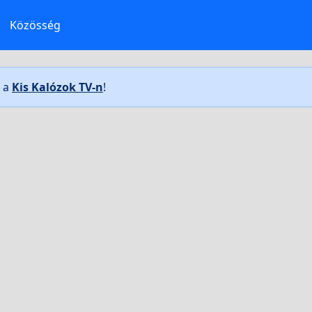
Közösség
t a
Kis Kalózok TV-n
!