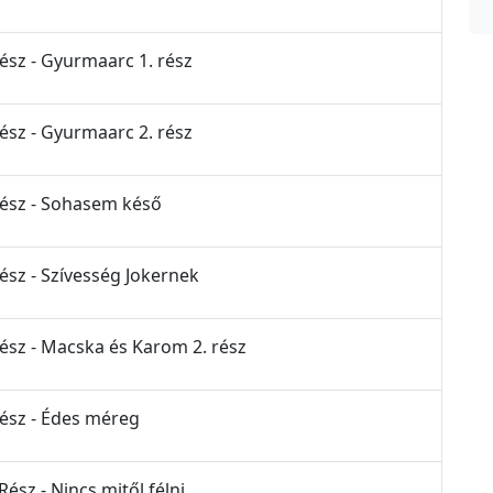
Rész - Gyurmaarc 1. rész
Rész - Gyurmaarc 2. rész
 Rész - Sohasem késő
Rész - Szívesség Jokernek
Rész - Macska és Karom 2. rész
Rész - Édes méreg
ész - Nincs mitől félni