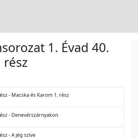
msorozat 1. Évad 40.
. rész
Rész - Macska és Karom 1. rész
 Rész - Denevérszárnyakon
sz - A jég szíve