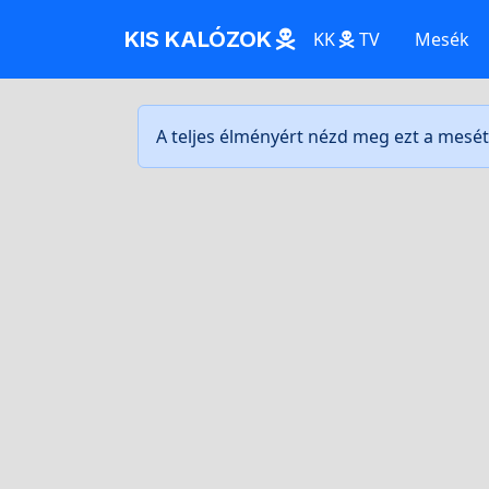
KIS KALÓZOK
KK
TV
Mesék
A teljes élményért nézd meg ezt a mesé