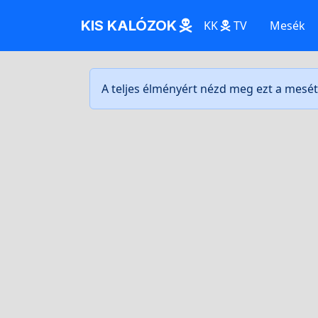
KIS KALÓZOK
KK
TV
Mesék
A teljes élményért nézd meg ezt a mesé