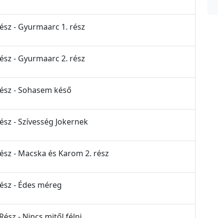
Rész - Gyurmaarc 1. rész
Rész - Gyurmaarc 2. rész
 Rész - Sohasem késő
Rész - Szívesség Jokernek
Rész - Macska és Karom 2. rész
Rész - Édes méreg
ész - Nincs mitől félni