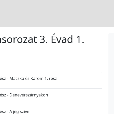
sorozat 3. Évad 1.
Rész - Macska és Karom 1. rész
 Rész - Denevérszárnyakon
sz - A jég szíve