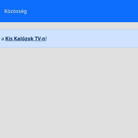
Közösség
t a
Kis Kalózok TV-n
!