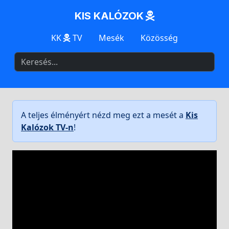
KIS KALÓZOK
KK
TV
Mesék
Közösség
A teljes élményért nézd meg ezt a mesét a
Kis
Kalózok TV-n
!